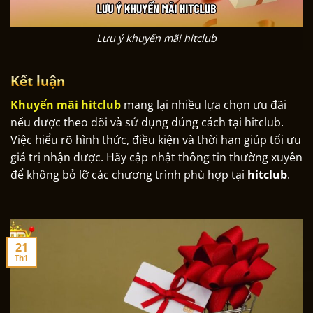
Lưu ý khuyến mãi hitclub
Kết luận
Khuyến mãi hitclub
mang lại nhiều lựa chọn ưu đãi
nếu được theo dõi và sử dụng đúng cách tại hitclub.
Việc hiểu rõ hình thức, điều kiện và thời hạn giúp tối ưu
giá trị nhận được. Hãy cập nhật thông tin thường xuyên
để không bỏ lỡ các chương trình phù hợp tại
hitclub
.
21
Th1