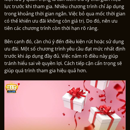
lực trước khi tham gia. Nhiều chương trình chỉ áp dụng
trong khoảng thời gian ngắn. Việc bỏ qua mốc thời gian
có thể khiến ưu đãi không còn giá trị. Do đó, nên ưu
tiên các chương trình còn thời hạn rõ ràng.
Bên cạnh đó, cần chú ý đến điều kiện rút hoặc sử dụng
ưu đãi. Một số chương trình yêu cầu đạt mức nhất định
trước khi áp dụng đầy đủ. Việc nắm rõ điều này giúp
tránh hiểu sai về quyền lợi. Cách tiếp cận cẩn trọng sẽ
giúp quá trình tham gia hiệu quả hơn.