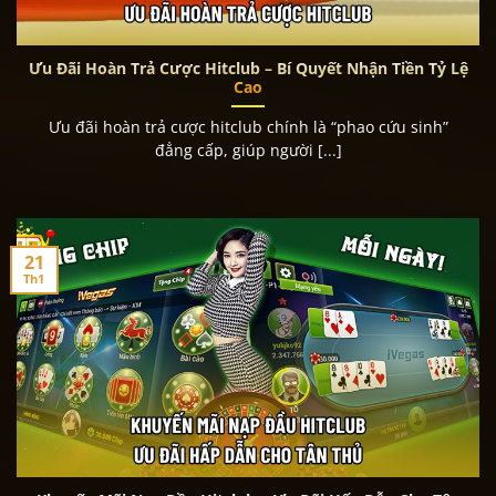
Ưu Đãi Hoàn Trả Cược Hitclub – Bí Quyết Nhận Tiền Tỷ Lệ
Cao
Ưu đãi hoàn trả cược hitclub chính là “phao cứu sinh”
đẳng cấp, giúp người [...]
21
Th1