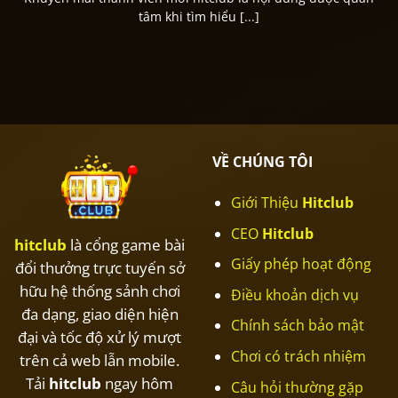
tâm khi tìm hiểu [...]
VỀ CHÚNG TÔI
Giới Thiệu
Hitclub
CEO
Hitclub
hitclub
là cổng game bài
Giấy phép hoạt động
đổi thưởng trực tuyến sở
hữu hệ thống sảnh chơi
Điều khoản dịch vụ
đa dạng, giao diện hiện
Chính sách bảo mật
đại và tốc độ xử lý mượt
Chơi có trách nhiệm
trên cả web lẫn mobile.
Tải
hitclub
ngay hôm
Câu hỏi thường gặp