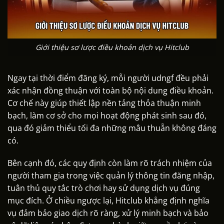
Giới thiệu sơ lược điều khoản dịch vụ Hitclub
Ngay tại thời điểm đăng ký, mỗi người udngf đều phải
xác nhận đồng thuận với toàn bộ nội dung điều khoản.
Cơ chế này giúp thiết lập nền tảng thỏa thuận minh
bạch, làm cơ sở cho mọi hoạt động phát sinh sau đó,
qua đó giảm thiểu tối đa những mâu thuẫn không đáng
có.
Bên cạnh đó, các quy định còn làm rõ trách nhiệm của
người tham gia trong việc quản lý thông tin đăng nhập,
tuân thủ quy tắc trò chơi hay sử dụng dịch vụ đúng
mục đích. Ở chiều ngược lại, Hitclub khẳng định nghĩa
vụ đảm bảo giao dịch rõ ràng, xử lý minh bạch và bảo