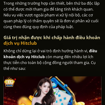
Trong những trường hợp cần thiết, bên thứ ba độc lập
có thể được mời tham gia để tăng tính khách quan.
Nếu vụ việc vượt ngoài phạm vi xử lý nội bộ, các cơ
quan pháp lý có thẩm quyền sẽ là đơn vị phân xử cuối
cùng theo đúng quy định của pháp luật.
Giá trị nhận được khi chấp hành điều khoản
dịch vụ Hitclub
Không chỉ dừng lại ở vai trò định hướng hành vi,
điều
khoản dịch vụ Hitclub
còn mang đến nhiều lợi ích
thực tiễn cho toàn bộ cộng đồng người tham gia. Cụ
thể như sau: