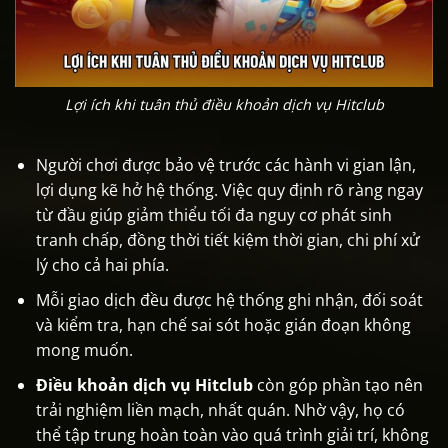
Lợi ích khi tuân thủ điều khoản dịch vụ Hitclub
Người chơi được bảo vệ trước các hành vi gian lận,
lợi dụng kẽ hở hệ thống. Việc quy định rõ ràng ngay
từ đầu giúp giảm thiểu tối đa nguy cơ phát sinh
tranh chấp, đồng thời tiết kiệm thời gian, chi phí xử
lý cho cả hai phía.
Mỗi giao dịch đều được hệ thống ghi nhận, đối soát
và kiểm tra, hạn chế sai sót hoặc gián đoạn không
mong muốn.
Điều khoản dịch vụ Hitclub
còn góp phần tạo nên
trải nghiệm liền mạch, nhất quán. Nhờ vậy, họ có
thể tập trung hoàn toàn vào quá trình giải trí, không