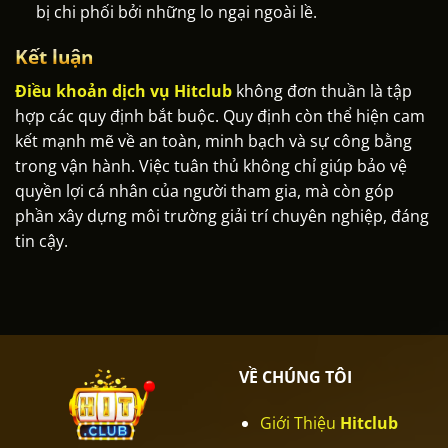
bị chi phối bởi những lo ngại ngoài lề.
Kết luận
Điều khoản dịch vụ Hitclub
không đơn thuần là tập
hợp các quy định bắt buộc. Quy định còn thể hiện cam
kết mạnh mẽ về an toàn, minh bạch và sự công bằng
trong vận hành. Việc tuân thủ không chỉ giúp bảo vệ
quyền lợi cá nhân của người tham gia, mà còn góp
phần xây dựng môi trường giải trí chuyên nghiệp, đáng
tin cậy.
VỀ CHÚNG TÔI
Giới Thiệu
Hitclub