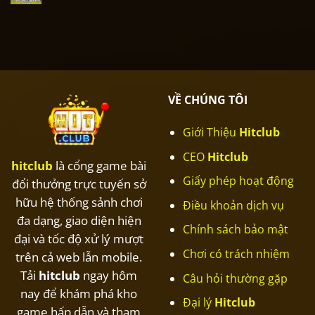
VỀ CHÚNG TÔI
Giới Thiệu
Hitclub
CEO
Hitclub
hitclub
là cổng game bài
Giấy phép hoạt động
đổi thưởng trực tuyến sở
hữu hệ thống sảnh chơi
Điều khoản dịch vụ
đa dạng, giao diện hiện
Chính sách bảo mật
đại và tốc độ xử lý mượt
Chơi có trách nhiệm
trên cả web lẫn mobile.
Tải
hitclub
ngay hôm
Câu hỏi thường gặp
nay để khám phá kho
Đại lý
Hitclub
game hấp dẫn và tham