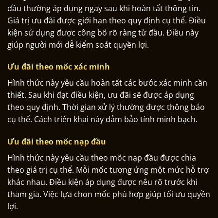
đầu thường áp dụng ngay sau khi hoàn tất thông tin.
Giá trị ưu đãi được giới hạn theo quy định cụ thể. Điều
kiện sử dụng được công bố rõ ràng từ đầu. Điều này
giúp người mới dễ kiểm soát quyền lợi.
Ưu đãi theo mốc xác minh
Hình thức này yêu cầu hoàn tất các bước xác minh cần
thiết. Sau khi đạt điều kiện, ưu đãi sẽ được áp dụng
theo quy định. Thời gian xử lý thường được thông báo
cụ thể. Cách triển khai này đảm bảo tính minh bạch.
Ưu đãi theo mốc nạp đầu
Hình thức này yêu cầu
theo mốc nạp đầu được chia
theo giá trị cụ thể. Mỗi mốc tương ứng một mức hỗ trợ
khác nhau. Điều kiện áp dụng được nêu rõ trước khi
tham gia. Việc lựa chọn mốc phù hợp giúp tối ưu quyền
lợi.