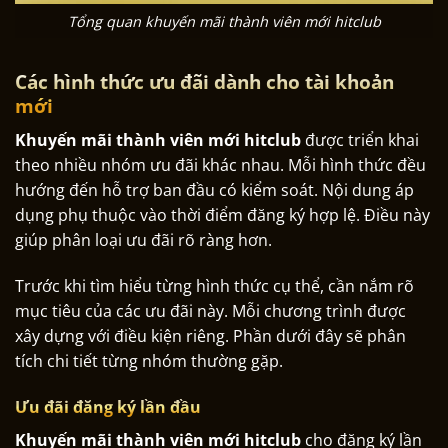
Tổng quan khuyến mãi thành viên mới hitclub
Các hình thức ưu đãi dành cho tài khoản
mới
Khuyến mãi thành viên mới hitclub
được triển khai
theo nhiều nhóm ưu đãi khác nhau. Mỗi hình thức đều
hướng đến hỗ trợ ban đầu có kiểm soát. Nội dung áp
dụng phụ thuộc vào thời điểm đăng ký hợp lệ. Điều này
giúp phân loại ưu đãi rõ ràng hơn.
Trước khi tìm hiểu từng hình thức cụ thể, cần nắm rõ
mục tiêu của các ưu đãi này. Mỗi chương trình được
xây dựng với điều kiện riêng. Phần dưới đây sẽ phân
tích chi tiết từng nhóm thường gặp.
Ưu đãi đăng ký lần đầu
Khuyến mãi thành viên mới hitclub
cho đăng ký lần