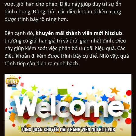
vượt giới hạn cho phép. Điều này giúp duy trì sự ổn
định chung. Đồng thời, các điều khoản đi kèm cũng
được trình bày rõ ràng hơn.
Bên cạnh đó,
khuyến mãi thành viên mới hitclub
thường có giới hạn giá trị và thời gian nhất định. Điều
này giúp kiểm soát việc phân bổ ưu đãi hiệu quả. Các
điều khoản đi kèm được trình bày cụ thể. Nhờ vậy, quá
trình tiếp cận diễn ra minh bạch.