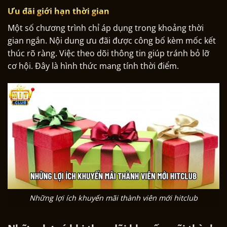
Ưu đãi giới hạn thời gian
Một số chương trình chỉ áp dụng trong khoảng thời
gian ngắn. Nội dung ưu đãi được công bố kèm mốc kết
thúc rõ ràng. Việc theo dõi thông tin giúp tránh bỏ lỡ
cơ hội. Đây là hình thức mang tính thời điểm.
Những lợi ích khuyến mãi thành viên mới hitclub