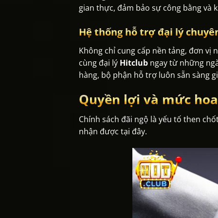
gian thực, đảm bảo sự công bằng và kh
Hệ thống hỗ trợ đại lý chuyê
Không chỉ cung cấp nền tảng, đơn vị 
cùng đại lý
Hitclub
ngay từ những ngày
hàng, bộ phận hỗ trợ luôn sẵn sàng g
Quyền lợi và mức hoa 
Chính sách đãi ngộ là yếu tố then chố
nhận được tại đây.