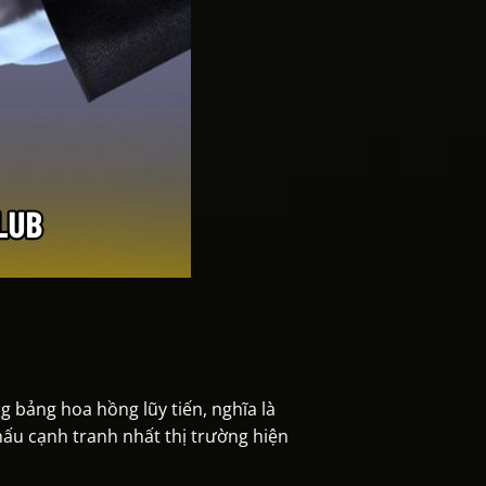
g bảng hoa hồng lũy tiến, nghĩa là
khấu cạnh tranh nhất thị trường hiện