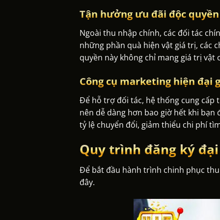
Tận hưởng ưu đãi độc quyền d
Ngoài thu nhập chính, các đối tác ch
những phần quà hiện vật giá trị, các
quyền này không chỉ mang giá trị vật
Công cụ marketing hiện đại 
Để hỗ trợ đối tác, hệ thống cung cấp t
nên dễ dàng hơn bao giờ hết khi bạn 
tỷ lệ chuyển đổi, giảm thiểu chi phí t
Quy trình đăng ký đại
Để bắt đầu hành trình chinh phục thu
đây.