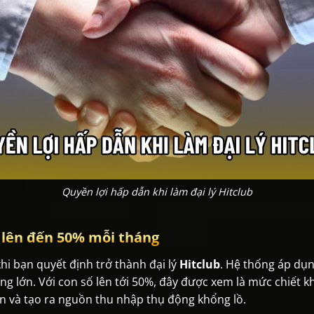
Quyền lợi hấp dẫn khi làm đại lý Hitclub
 lên đến 50% mỗi tháng
hi bạn quyết định trở thành đại lý
Hitclub
. Hệ thống áp dụn
àng lớn. Với con số lên tới 50%, đây được xem là mức chiết 
n và tạo ra nguồn thu nhập thụ động khổng lồ.