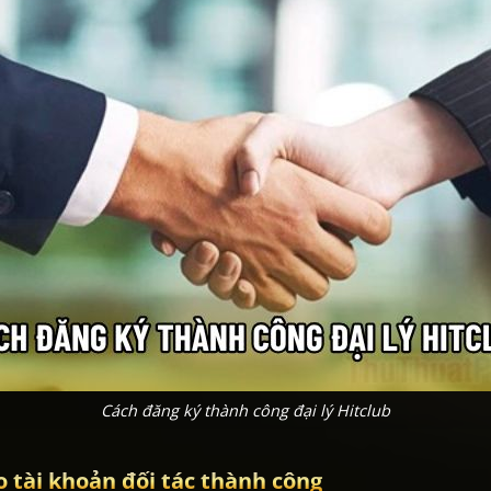
Cách đăng ký thành công đại lý Hitclub
 tài khoản đối tác thành công