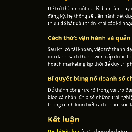
Để trở thành một đại lý, bạn cần truy
đăng ký, hệ thống sẽ tiến hành xét du
thiệu để bắt đầu triển khai các kế ho
Cách thức vận hành và quản 
Sau khi có tài khoản, việc trở thành đại
dõi danh sách thành viên cấp dưới, tổ
hoạch marketing kịp thời để duy trì 
Bí quyết bùng nổ doanh số c
Để thành công rực rỡ trong vai trò đại
blog cá nhân. Chia sẻ những trải nghi
thông minh luôn biết cách chăm sóc 
Kết luận
Đại lý Hitclub
là lựa chọn phù hợp ch