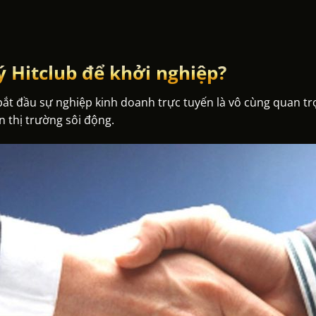
ý Hitclub để khởi nghiệp?
bắt đầu sự nghiệp kinh doanh trực tuyến là vô cùng quan tr
n thị trường sôi động.