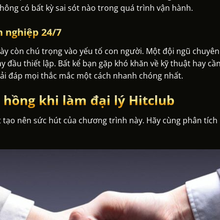
ông có bất kỳ sai sót nào trong quá trình vận hành.
n nghiệp 24/7
này còn chú trọng vào yếu tố con người. Một đội ngũ chuyê
 đầu thiết lập. Bất kể bạn gặp khó khăn về kỹ thuật hay cần
iải đáp mọi thắc mắc một cách nhanh chóng nhất.
hồng khi làm đại lý Hitclub
t tạo nên sức hút của chương trình này. Hãy cùng phân tích 