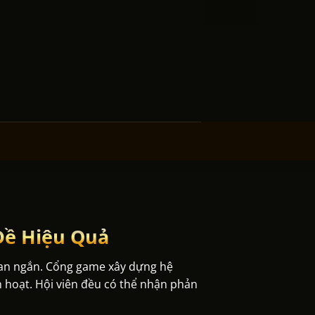
Đề Hiệu Quả
gian ngắn. Cổng game xây dựng hệ
h hoạt. Hội viên đều có thể nhận phản