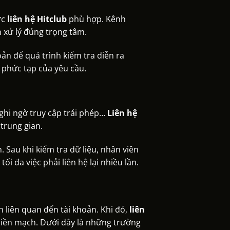
ức
liên hệ Hitclub
phù hợp. Kênh
 xử lý đúng trọng tâm.
oản để quá trình kiểm tra diễn ra
 phức tạp của yêu cầu.
nghi ngờ truy cập trái phép…
Liên hệ
trung gian.
. Sau khi kiểm tra dữ liệu, nhân viên
 đa việc phải liên hệ lại nhiều lần.
 liên quan đến tài khoản. Khi đó,
liên
a liền mạch. Dưới đây là những trường