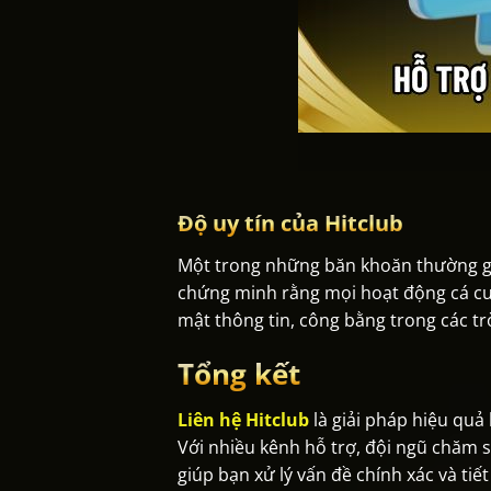
Độ uy tín của Hitclub
Một trong những băn khoăn thường gặp
chứng minh rằng mọi hoạt động cá cượ
mật thông tin, công bằng trong các tr
Tổng kết
Liên hệ Hitclub
là giải pháp hiệu quả 
Với nhiều kênh hỗ trợ, đội ngũ chăm 
giúp bạn xử lý vấn đề chính xác và tiết