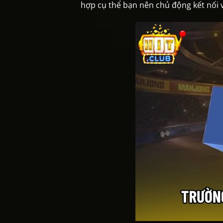
hợp cụ thể bạn nên chủ động kết nối v