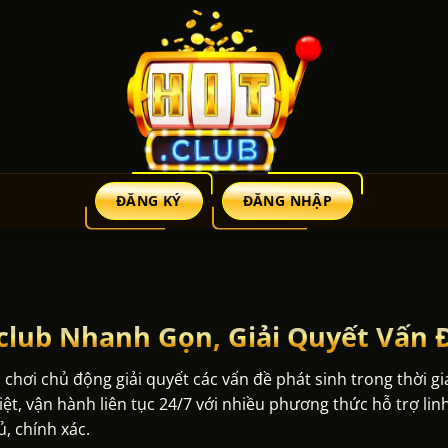
ĐĂNG KÝ
ĐĂNG NHẬP
tclub Nhanh Gọn, Giải Quyết Vấn 
 chơi chủ động giải quyết các vấn đề phát sinh trong thời 
t, vận hành liên tục 24/7 với nhiều phương thức hỗ trợ lin
ủ, chính xác.