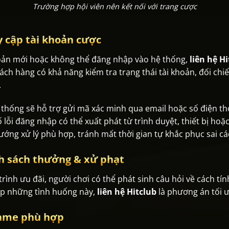
Trường hợp hội viên nên kết nối với trang cược
y cập tài khoản cược
khoản mới hoặc không thể đăng nhập vào hệ thống,
liên hệ H
ch hàng có khả năng kiểm tra trạng thái tài khoản, đối chi
.
thống sẽ hỗ trợ gửi mã xác minh qua email hoặc số điện tho
số lỗi đăng nhập có thể xuất phát từ trình duyệt, thiết bị h
ướng xử lý phù hợp, tránh mất thời gian tự khắc phục sai cá
h sách thưởng & xử phạt
rình ưu đãi, người chơi có thể phát sinh câu hỏi về cách tí
ặp những tình huống này,
liên hệ Hitclub
là phương án tối 
game phù hợp