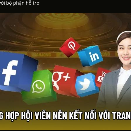
ới bộ phận hỗ trợ.