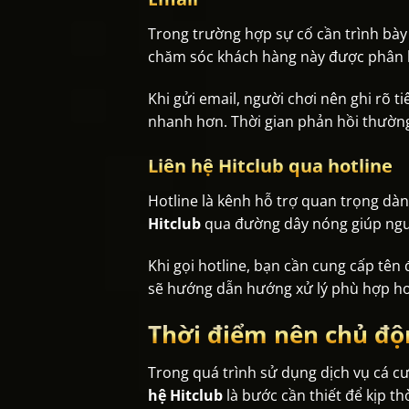
Trong trường hợp sự cố cần trình bày 
chăm sóc khách hàng này được phân lo
Khi gửi email, người chơi nên ghi rõ t
nhanh hơn. Thời gian phản hồi thường
Liên hệ Hitclub qua hotline
Hotline là kênh hỗ trợ quan trọng dàn
Hitclub
qua đường dây nóng giúp người
Khi gọi hotline, bạn cần cung cấp tên 
sẽ hướng dẫn hướng xử lý phù hợp hoặc
Thời điểm nên chủ độn
Trong quá trình sử dụng dịch vụ cá cư
hệ Hitclub
là bước cần thiết để kịp th