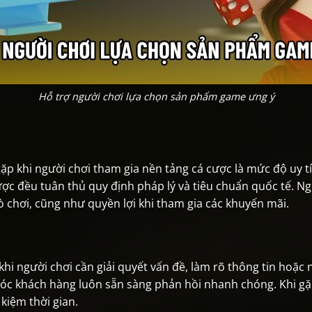
Hỗ trợ người chơi lựa chọn sản phẩm game ưng ý
 khi người chơi tham gia nền tảng cá cược là mức độ uy t
c đều tuân thủ quy định pháp lý và tiêu chuẩn quốc tế. Ngư
ò chơi, cũng như quyền lợi khi tham gia các khuyến mãi.
khi người chơi cần giải quyết vấn đề, làm rõ thông tin hoặc
sóc khách hàng luôn sẵn sàng phản hồi nhanh chóng. Khi gặp
 kiệm thời gian.