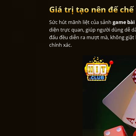
Giá trị tạo nên đế ch
Sức hút mãnh liệt của sảnh
game bài 
diện trực quan, giúp người dùng dễ d
đấu đều diễn ra mượt mà, không giật l
chính xác.