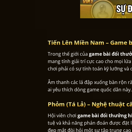
Tiến Lên Miền Nam – Game bà
Trong thế giới của
game bài đổi thưở
mang tính giải trí cực cao cho mọi lứa
chơi phải có sự tính toán kỹ lưỡng và 
Âm thanh các lá đập xuống bàn rộn rà
ai yêu thích dòng game quốc dân này.
Phỏm (Tá Lả) – Nghệ thuật c
Hội viên chơi
game bài đổi thưởng h
tuệ và khả năng phán đoán được đặt l
đẹp mắt đòi hỏi một sự tập trung cao