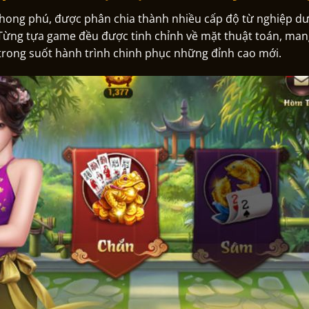
g phong phú, được phân chia thành nhiều cấp độ từ nghiệp 
. Từng tựa game đều được tinh chỉnh về mặt thuật toán, man
trong suốt hành trình chinh phục những đỉnh cao mới.