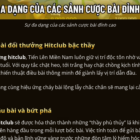
Sự đa dạng của các sảnh cược bài đỉnh cao
i đổi thưởng Hitclub bậc thầy
ng hitclub
, Tiến Lên Miền Nam luôn giữ vị trí độc tôn nhờ và
 tuổi. Với quy tắc chặt heo, tới trắng hay chặt chồng kịch t
chiến thuật điều bài thông minh để giành lấy vị trí dẫn đầu.
ng cùng hiệu ứng cháy bài lộng lẫy chắc chắn sẽ mang lại 
âu bài và bứt phá
itclub
sẽ được hóa thân thành những “thầy phù thủy” lá khi
ên hàng đầu trong mỗi lượt bốc bài. Việc tính toán để gửi 
 độ và bản lĩnh vững vàng trước những đòn tâm lý hiểm hóc 