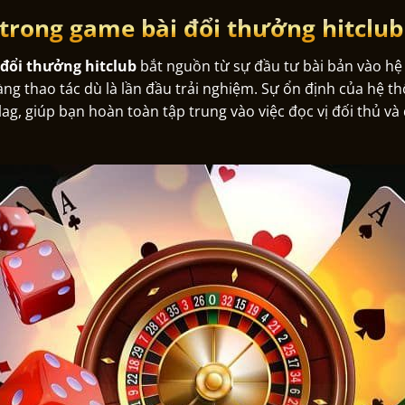
ế trong game bài đổi thưởng hitclub
đổi thưởng hitclub
bắt nguồn từ sự đầu tư bài bản vào hệ
àng thao tác dù là lần đầu trải nghiệm. Sự ổn định của hệ
ag, giúp bạn hoàn toàn tập trung vào việc đọc vị đối thủ v