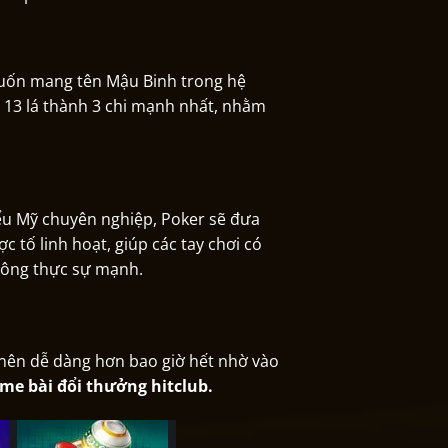
 cuốn mang tên Mậu Binh trong hệ
p 13 lá thành 3 chi mạnh nhất, nhằm
ểu Mỹ chuyên nghiệp, Poker sẽ đưa
 tố linh hoạt, giúp các tay chơi có
 không thực sự mạnh.
 nên dễ dàng hơn bao giờ hết nhờ vào
me bài đổi thưởng hitclub.