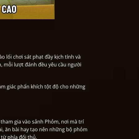
o lối chơi sát phạt đầy kịch tính và
ính, mỗi lượt đánh đều yêu cầu người
cảm giác phấn khích tột độ cho những
 tham gia vào sảnh Phỏm, nơi mà trí
bài, ăn bài hay tạo nên những bộ phỏm
từ phía đối thủ.