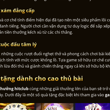
p xám đẳng cấp
 và cơ chế tính điểm hiện đại đã tạo nên một siêu phẩm lôi
anh tiếng. Người chơi cần vận dụng tư duy logic để sắp xế
n tiền thưởng kếch xù từ các chi thắng.
cuộc đấu tâm lý
những cuộc rượt đuổi nghẹt thở và phong cách chơi bài ki
ịch tính với mức cược khổng lồ. Tựa game sở hữu cơ chế cược
nh lừa đối thủ và giành chiến thắng ngay cả khi sở hữu bộ
tặng dành cho cao thủ bài
thưởng hitclub
cùng những giải thưởng lớn của bạn sẽ trở
đây. Dưới đây là một số quà tặng đặc biệt khi tham gia vào
ga