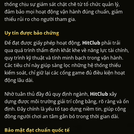
thống chịu sự giám sát chặt chẽ từ tổ chức quản lý,
đảm bảo mọi hoạt động vận hành đúng chuẩn, giảm
thiểu rủi ro cho người tham gia.
Uy tín được bảo chứng
Để đạt được giấy phép hoạt động,
HitClub
phải trải
qua quá trình thẩm định khắt khe về năng lực tài chính,
quy trình kỹ thuật và tính minh bạch trong vận hành.
Các tiêu chí này giúp sàng lọc những hệ thống thiếu
kiểm soát, chỉ giữ lại các cổng game đủ điều kiện hoạt
động lâu dài.
Nhờ tuân thủ đầy đủ quy định ngành,
HitClub
xây
dựng được môi trường giải trí công bằng, rõ ràng và ổn
định. Đây chính là yếu tố tạo dựng niềm tin, giúp cộng
đồng người chơi an tâm gắn bó trong thời gian dài.
Bảo mật đạt chuẩn quốc tế