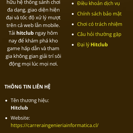
hữu hệ thống sảnh chơi
Điều khoản dịch vụ
đa dạng, giao diện hiện
Chính sách bảo mật
đại và tốc độ xử lý mượt
Chơi có trách nhiệm
trên cả web lẫn mobile.
Tải
hitclub
ngay hôm
Câu hỏi thường gặp
nay để khám phá kho
Đại lý
Hitclub
game hấp dẫn và tham
gia không gian giải trí sôi
động mọi lúc mọi nơi.
THÔNG TIN LIÊN HỆ
Tên thương hiệu:
Hitclub
Website:
https://carreraingenieriainformatica.cl/