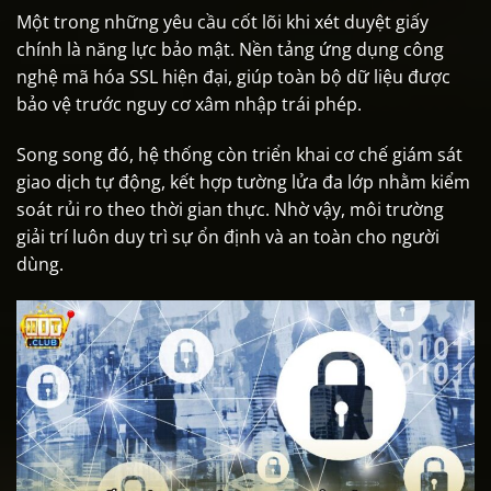
Một trong những yêu cầu cốt lõi khi xét duyệt giấy
chính là năng lực bảo mật. Nền tảng ứng dụng công
nghệ mã hóa SSL hiện đại, giúp toàn bộ dữ liệu được
bảo vệ trước nguy cơ xâm nhập trái phép.
Song song đó, hệ thống còn triển khai cơ chế giám sát
giao dịch tự động, kết hợp tường lửa đa lớp nhằm kiểm
soát rủi ro theo thời gian thực. Nhờ vậy, môi trường
giải trí luôn duy trì sự ổn định và an toàn cho người
dùng.