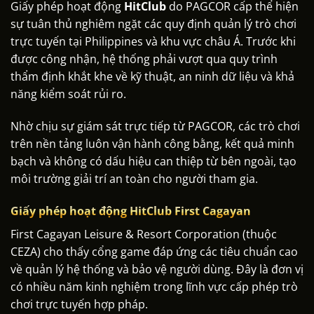
Giấy phép hoạt động
HitClub
do PAGCOR cấp thể hiện
sự tuân thủ nghiêm ngặt các quy định quản lý trò chơi
trực tuyến tại Philippines và khu vực châu Á. Trước khi
được công nhận, hệ thống phải vượt qua quy trình
thẩm định khắt khe về kỹ thuật, an ninh dữ liệu và khả
năng kiểm soát rủi ro.
Nhờ chịu sự giám sát trực tiếp từ PAGCOR, các trò chơi
trên nền tảng luôn vận hành công bằng, kết quả minh
bạch và không có dấu hiệu can thiệp từ bên ngoài, tạo
môi trường giải trí an toàn cho người tham gia.
Giấy phép hoạt động HitClub First Cagayan
First Cagayan Leisure & Resort Corporation (thuộc
CEZA) cho thấy cổng game đáp ứng các tiêu chuẩn cao
về quản lý hệ thống và bảo vệ người dùng. Đây là đơn vị
có nhiều năm kinh nghiệm trong lĩnh vực cấp phép trò
chơi trực tuyến hợp pháp.