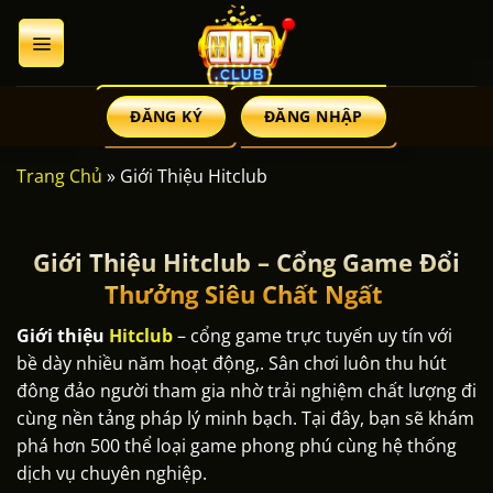
Chuyển
đến
nội
dung
ĐĂNG KÝ
ĐĂNG NHẬP
Trang Chủ
»
Giới Thiệu Hitclub
Giới Thiệu Hitclub – Cổng Game Đổi
Thưởng Siêu Chất Ngất
Giới thiệu
Hitclub
– cổng game trực tuyến uy tín với
bề dày nhiều năm hoạt động,. Sân chơi luôn thu hút
đông đảo người tham gia nhờ trải nghiệm chất lượng đi
cùng nền tảng pháp lý minh bạch. Tại đây, bạn sẽ khám
phá hơn 500 thể loại game phong phú cùng hệ thống
dịch vụ chuyên nghiệp.