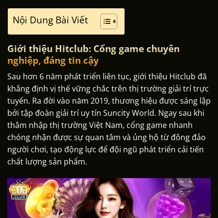
Nội Dung Bài Viết
Giới thiệu Hitclub: Cổng game chuyên
nghiệp, đáng tin cậy
Sau hơn 6 năm phát triển liên tục, giới thiệu Hitclub đã
khẳng định vị thế vững chắc trên thị trường giải trí trực
tuyến. Ra đời vào năm 2019, thương hiệu được sáng lập
bởi tập đoàn giải trí uy tín Suncity World. Ngay sau khi
thâm nhập thị trường Việt Nam, cổng game nhanh
chóng nhận được sự quan tâm và ủng hộ từ đông đảo
người chơi, tạo động lực để đội ngũ phát triển cải tiến
chất lượng sản phẩm.