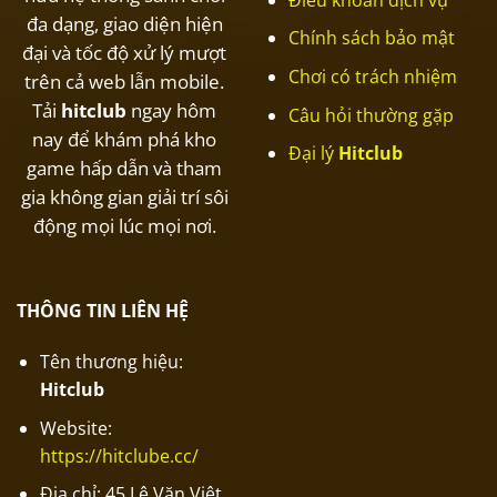
đa dạng, giao diện hiện
Chính sách bảo mật
đại và tốc độ xử lý mượt
Chơi có trách nhiệm
trên cả web lẫn mobile.
Tải
hitclub
ngay hôm
Câu hỏi thường gặp
nay để khám phá kho
Đại lý
Hitclub
game hấp dẫn và tham
gia không gian giải trí sôi
động mọi lúc mọi nơi.
THÔNG TIN LIÊN HỆ
Tên thương hiệu:
Hitclub
Website:
https://hitclube.cc/
Địa chỉ: 45 Lê Văn Việt,