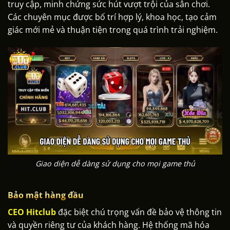
truy cập, minh chứng sức hút vượt trội của sân chơi.
Các chuyên mục được bố trí hợp lý, khoa học, tạo cảm
giác mới mẻ và thuận tiện trong quá trình trải nghiệm.
Giao diện dễ dàng sử dụng cho mọi game thủ
Bảo mật hàng đầu
CEO Hitclub
đặc biệt chú trọng vấn đề bảo vệ thông tin
và quyền riêng tư của khách hàng. Hệ thống mã hóa