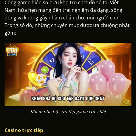
Cổng game hiện sở hữu kho trò chơi đồ sộ tại Việt
Nam, hứa hẹn mang đến trải nghiệm đa dạng, sống
động và không gây nhàm chán cho mọi người chơi.
Trong số đó, những chuyên mục được ưa chuộng nhất
gồm:
Khám phá bộ sưu tập game cực chất
Casino trực tiếp