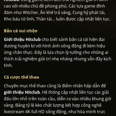
cao với nhiều chủ đề phong phú. Các tựa game đình
đám như Witcher, Ăn khế trả vàng, Cung hỷ phát tài,
Kho báu tứ linh, Thần tài… luôn được cập nhật liên tục.
Bắn cá vui nhộn
Giới thiệu Hitclub
cho biết sảnh bắn cá tái hiện đại
dương huyền bí với hình ảnh sống động đi kèm hiệu
ứng chân thực. Đây là lựa chọn lý tưởng cho những ai
thích trải nghiệm giải trí nhẹ nhàng nhưng vẫn đầy kịch
tính.
Cá cược thể thao
Chuyên mục thể thao cũng là điểm nhấn hấp dẫn để
giới thiệu Hitclub
. Hệ thống cập nhật liên tục các giải
đấu lớn nhỏ trên toàn cầu, diễn ra vào nhiều khung giờ
vàng. Bảng tỷ lệ kèo chất lượng kết hợp công nghệ
livestream 4K full HD sống động, như hòa mình trực