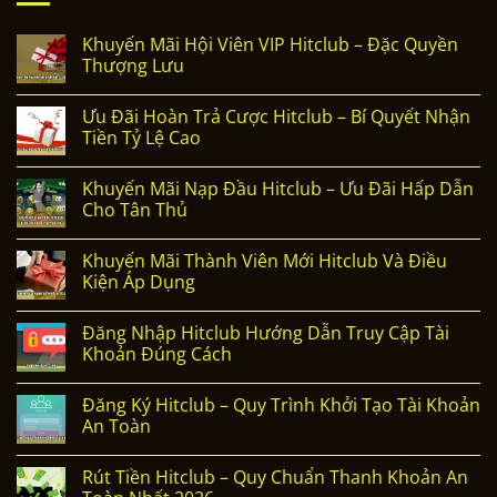
Khuyến Mãi Hội Viên VIP Hitclub – Đặc Quyền
Thượng Lưu
Ưu Đãi Hoàn Trả Cược Hitclub – Bí Quyết Nhận
Tiền Tỷ Lệ Cao
Khuyến Mãi Nạp Đầu Hitclub – Ưu Đãi Hấp Dẫn
Cho Tân Thủ
Khuyến Mãi Thành Viên Mới Hitclub Và Điều
Kiện Áp Dụng
Đăng Nhập Hitclub Hướng Dẫn Truy Cập Tài
Khoản Đúng Cách
Đăng Ký Hitclub – Quy Trình Khởi Tạo Tài Khoản
An Toàn
Rút Tiền Hitclub – Quy Chuẩn Thanh Khoản An