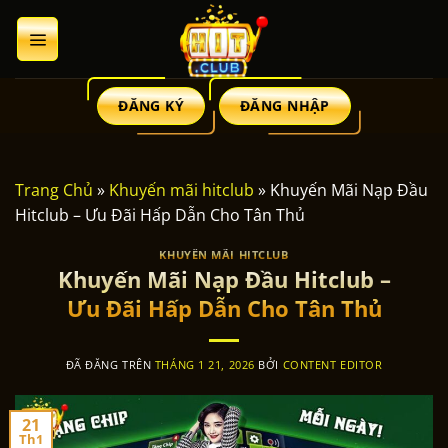
Chuyển
đến
nội
dung
ĐĂNG KÝ
ĐĂNG NHẬP
Trang Chủ
»
Khuyến mãi hitclub
»
Khuyến Mãi Nạp Đầu
Hitclub – Ưu Đãi Hấp Dẫn Cho Tân Thủ
KHUYẾN MÃI HITCLUB
Khuyến Mãi Nạp Đầu Hitclub –
Ưu Đãi Hấp Dẫn Cho Tân Thủ
ĐÃ ĐĂNG TRÊN
THÁNG 1 21, 2026
BỞI
CONTENT EDITOR
21
Th1