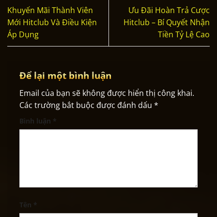
Khuyến Mãi Thành Viên
Ưu Đãi Hoàn Trả Cược
Mới Hitclub Và Điều Kiện
Hitclub – Bí Quyết Nhận
Áp Dụng
Tiền Tỷ Lệ Cao
Để lại một bình luận
Email của bạn sẽ không được hiển thị công khai.
Các trường bắt buộc được đánh dấu
*
Bình luận
*
Tên
*