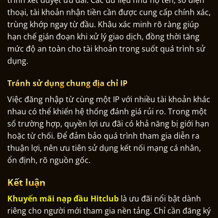
trình xét duyệt ưu đãi. Các dữ liệu như họ tên, số điện
thoại, tài khoản nhận tiền cần được cung cấp chính xác,
trùng khớp ngay từ đầu. Khâu xác minh rõ ràng giúp
hạn chế gián đoạn khi xử lý giao dịch, đồng thời tăng
mức độ an toàn cho tài khoản trong suốt quá trình sử
dụng.
Tránh sử dụng chung địa chỉ IP
Việc đăng nhập từ cùng một IP với nhiều tài khoản khác
nhau có thể khiến hệ thống đánh giá rủi ro. Trong một
số trường hợp, quyền lợi ưu đãi có khả năng bị giới hạn
hoặc từ chối. Để đảm bảo quá trình tham gia diễn ra
thuận lợi, nên ưu tiên sử dụng kết nối mạng cá nhân,
ổn định, rõ nguồn gốc.
Kết luận
Khuyến mãi nạp đầu Hitclub
là ưu đãi nổi bật dành
riêng cho người mới tham gia nền tảng. Chỉ cần đăng ký