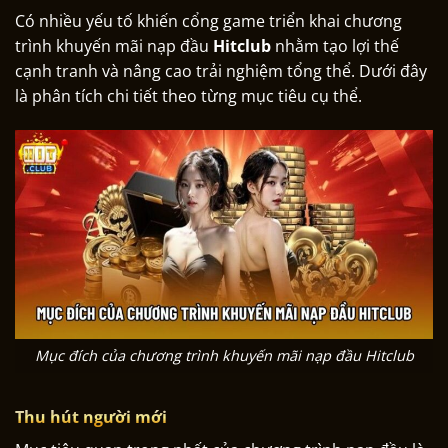
Có nhiều yếu tố khiến cổng game triển khai chương
trình khuyến mãi nạp đầu
Hitclub
nhằm tạo lợi thế
cạnh tranh và nâng cao trải nghiệm tổng thể. Dưới đây
là phân tích chi tiết theo từng mục tiêu cụ thể.
Mục đích của chương trình khuyến mãi nạp đầu Hitclub
Thu hút người mới