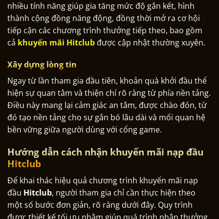
nhiều tính năng giúp gia tăng mức độ gắn kết, hình
thành cộng đồng năng động, đồng thời mở ra cơ hội
tiếp cận các chương trình thưởng tiếp theo, bao gồm
cả
khuyến mãi
Hitclub
được cập nhật thường xuyên.
Xây dựng lòng tin
Ngay từ lần tham gia đầu tiên, khoản quà khởi đầu thể
hiện sự quan tâm và thiện chí rõ ràng từ phía nền tảng.
Điều này mang lại cảm giác an tâm, được chào đón, từ
đó tạo nền tảng cho sự gắn bó lâu dài và mối quan hệ
bền vững giữa người dùng với cổng game.
Hướng dẫn cách nhận khuyến mãi nạp đầu
Hitclub
Để khai thác hiệu quả chương trình khuyến mãi nạp
đầu
Hitclub
, người tham gia chỉ cần thực hiện theo
một số bước đơn giản, rõ ràng dưới đây. Quy trình
được thiết kế tối ưu nhằm giúp quá trình nhận thưởng