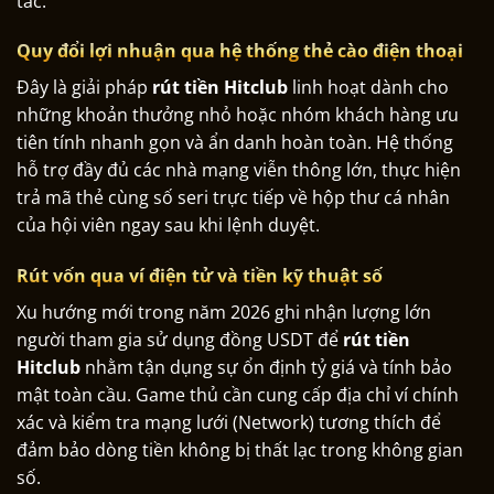
tác.
Quy đổi lợi nhuận qua hệ thống thẻ cào điện thoại
Đây là giải pháp
rút tiền Hitclub
linh hoạt dành cho
những khoản thưởng nhỏ hoặc nhóm khách hàng ưu
tiên tính nhanh gọn và ẩn danh hoàn toàn. Hệ thống
hỗ trợ đầy đủ các nhà mạng viễn thông lớn, thực hiện
trả mã thẻ cùng số seri trực tiếp về hộp thư cá nhân
của hội viên ngay sau khi lệnh duyệt.
Rút vốn qua ví điện tử và tiền kỹ thuật số
Xu hướng mới trong năm 2026 ghi nhận lượng lớn
người tham gia sử dụng đồng USDT để
rút tiền
Hitclub
nhằm tận dụng sự ổn định tỷ giá và tính bảo
mật toàn cầu. Game thủ cần cung cấp địa chỉ ví chính
xác và kiểm tra mạng lưới (Network) tương thích để
đảm bảo dòng tiền không bị thất lạc trong không gian
số.