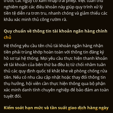
trước các nguy cơ xâm nhập trái phép. Việc tuân thủ
nghiêm ngặt các điều khoản này giúp quy trình xử lý
tiền tệ diễn ra trơn tru, nhanh chóng và giảm thiểu các
khâu xác minh thủ công rườm rà.
Quy chuẩn về thông tin tài khoản ngân hàng chính
chủ
Hệ thống yêu cầu tên chủ tài khoản ngân hàng nhận
tiền phải trùng khớp hoàn toàn với thông tin đăng ký
hồ sơ tại hệ thống. Mọi yêu cầu thực hiện thanh khoản
về tài khoản của bên thứ ba đều bị từ chối nhằm tuân
thủ các quy định quốc tế khắt khe về phòng chống rửa
tiền. Nếu có nhu cầu cập nhật hoặc thay đổi thông tin
thụ hưởng, hội viên cần thực hiện thông qua bộ phận
xác minh danh tính chuyên nghiệp để bảo đảm an toàn
tuyệt đối.
Kiểm soát hạn mức và tần suất giao dịch hàng ngày