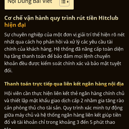
Nội Dung Bài Viết
Cơ chế vận hành quy trình rút tiền Hitclub
hiện đại
Sự chuyên nghiệp của một đơn vị giải trí thể hiện rõ nét
nhất qua cách họ phản hồi và xử lý các yêu cầu tài
chính của khách hàng. Hệ thống đã nâng cấp toàn diện
hạ tầng thanh toán để bảo đảm mọi lệnh chuyển
khoản đều được kiểm soát chính xác và bảo mật tuyệt
đối.
Thanh toán trực tiếp qua liên kết ngân hàng nội địa
Hội viên cần thực hiện liên kết thẻ ngân hàng chính chủ
và thiết lập mật khẩu giao dịch cấp 2 nhằm gia tăng rào
cản phòng thủ cho tài sản. Quy trình xác minh tự động
giữa máy chủ và hệ thống ngân hàng liên kết giúp tiền
đổ về tài khoản chỉ trong khoảng 3 đến 5 phút thao